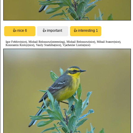
Igor Fefelov(nice), Mishail Belousow(interesting), Mishail Belousow(nice), Mihail Ivanov(nice),
Konstantin Kisloy(nice), Vasily Stashiba(nice), Vjacheslav Liutin(nice)