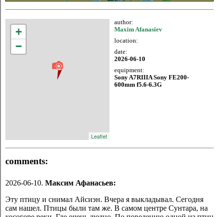
author:
+
Maxim Afanasiev
location:
−
date:
2026-06-10
equipment:
Sony A7RIIIA Sony FE200-
600mm f5.6-6.3G
Leaflet
comments:
2026-06-10.
Максим Афанасьев:
Эту птицу и снимал Айсиэн. Вчера я выкладывал. Сегодня
сам нашел. Птицы были там же. В самом центре Сунтара, на
косогоре реки. Где очень людно. По поведению одной из птиц