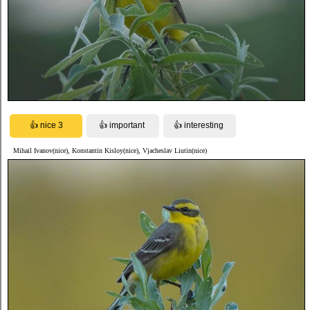
Mihail Ivanov(nice), Konstantin Kisloy(nice), Vjacheslav Liutin(nice)