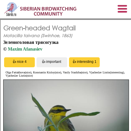
Green-headed Wagtail
Motacilla taivana (Swinhoe, 1863)
Зеленоголовая трясогузка
©
Maxim Afanasiev
Olga Fattakhova(nice), Konstantin Kisloy(nice), Vasily Stashiba(nice), Vjacheslav Liutin(interesting),
Vjacheslav Liutin(nice)