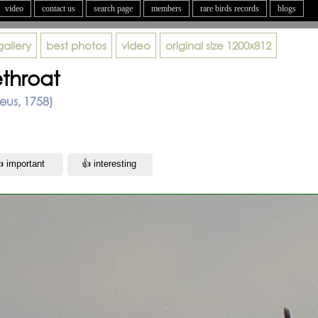
video
contact us
search page
members
rare birds records
blogs
gallery
best photos
video
original size
1200x812
ethroat
eus, 1758)