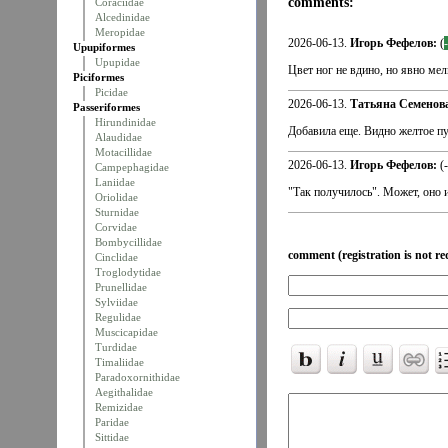
comments:
Coraciidae
Alcedinidae
Meropidae
2026-06-13.
Игорь Фефелов:
(
Upupiformes
Upupidae
Цвет ног не вдино, но явно ме
Piciformes
Picidae
2026-06-13.
Татьяна Семенов
Passeriformes
Hirundinidae
Добавила еще. Видно желтое пу
Alaudidae
Motacillidae
2026-06-13.
Игорь Фефелов:
(
Campephagidae
Laniidae
"Так получилось". Может, оно и
Oriolidae
Sturnidae
Corvidae
Bombycillidae
comment (registration is not re
Cinclidae
Troglodytidae
Prunellidae
Sylviidae
Regulidae
Muscicapidae
Turdidae
Timaliidae
Paradoxornithidae
Aegithalidae
Remizidae
Paridae
Sittidae