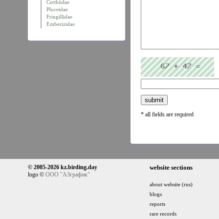
Certhiidae
Ploceidae
Fringillidae
Emberizidae
* all fields are required
© 2005-2026 kz.birding.day
website sections
logo ©
ООО "АЗграфик"
about website (rus)
blogs
reports
rare records