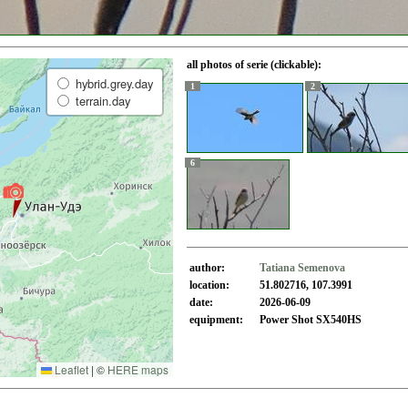
all photos of serie (clickable):
hybrid.grey.day
1
2
terrain.day
6
author:
Tatiana Semenova
location:
51.802716, 107.3991
date:
2026-06-09
equipment:
Power Shot SX540HS
Leaflet
|
©
HERE maps