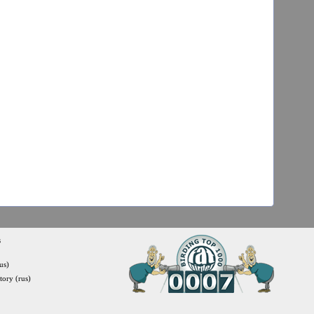
s
us)
itory (rus)