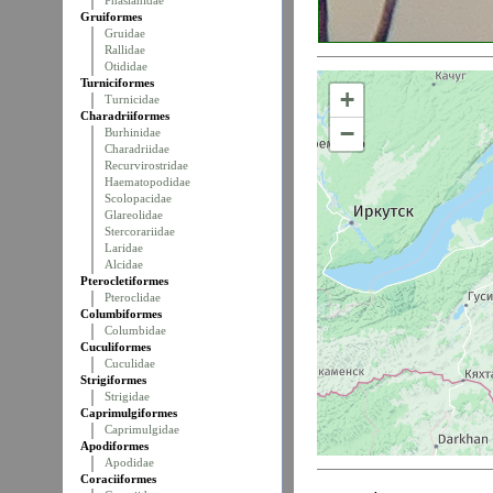
Phasianidae
Gruiformes
Gruidae
Rallidae
Otididae
Turniciformes
+
Turnicidae
Charadriiformes
−
Burhinidae
Charadriidae
Recurvirostridae
Haematopodidae
Scolopacidae
Glareolidae
Stercorariidae
Laridae
Alcidae
Pterocletiformes
Pteroclidae
Columbiformes
Columbidae
Cuculiformes
Cuculidae
Strigiformes
Strigidae
Caprimulgiformes
Caprimulgidae
Apodiformes
Apodidae
Coraciiformes