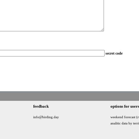
secret code
feedback
options for user
info@birding.day
weekend forecast (r
analitic data by terr