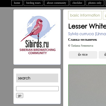
home
birding tours
about community
checklist
photos only
basic information
Lesser Whit
Sylvia curruca (Linna
Славка-мельничек
©
Tatiana Semenova
search