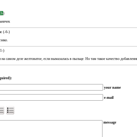
-3-
)
льничек
а:
(
-6-
)
зико.
-1-
)
 на самом деле желтоватое, если вымазалась в пыльце. Но там такое качество добавленн
quired):
your name
e-mail
message