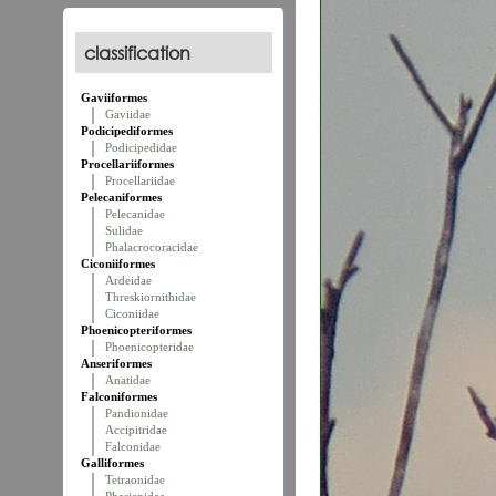
classification
Gaviiformes
Gaviidae
Podicipediformes
Podicipedidae
Procellariiformes
Procellariidae
Pelecaniformes
Pelecanidae
Sulidae
Phalacrocoracidae
Ciconiiformes
Ardeidae
Threskiornithidae
Ciconiidae
Phoenicopteriformes
Phoenicopteridae
Anseriformes
Anatidae
Falconiformes
Pandionidae
Accipitridae
Falconidae
Galliformes
Tetraonidae