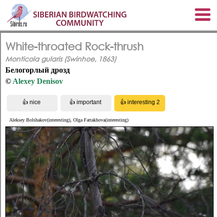
White-throated Rock-thrush
Monticola gularis (Swinhoe, 1863)
Белогорлый дрозд
©
Alexey Denisov
Aleksey Bolshakov(interesting), Olga Fattakhova(interesting)