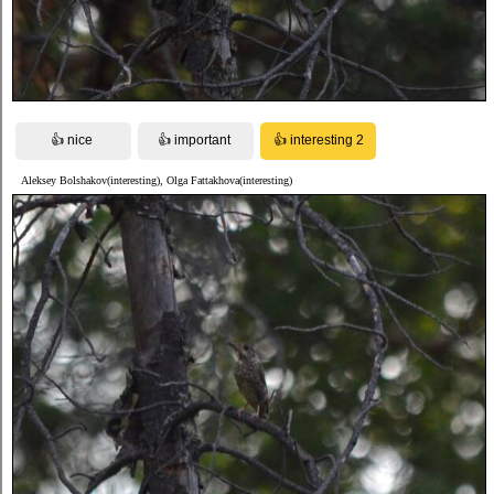
Aleksey Bolshakov(interesting), Olga Fattakhova(interesting)