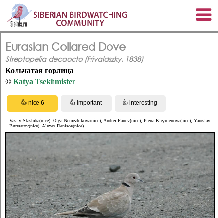
Eurasian Collared Dove
Streptopelia decaocto (Frivaldszky, 1838)
Кольчатая горлица
©
Katya Tsekhmister
Vasily Stashiba(nice), Olga Nemezhikova(nice), Andrei Panov(nice), Elena Kleymenova(nice), Yaroslav
Burmatov(nice), Alexey Denisov(nice)