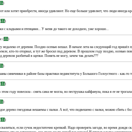
-1-
)
т или хотят приобрести, иногда удивляют. Но еще больше удивляет, что люди иногда кр
(
-1-
)
и с кладками и птенцами... У меня до такого не доходило, уже хорошо...
:
(
-1-
)
су недалеко от деревни. Поздно осенью вешал. В начале лета на следующий год пришёл п
земле, кто-то оторвал, и тут же бросил под деревом. В прошлом году поздно, осенью п
д деревом разбитый в щепки. Понять не могу, зачем так делать???
-1-
)
шаны синичники в районе базы практики пединститута у Большого Голоустного - как-то т
(
-1-
)
этом году повесила - снять сама не могла, во пеструшка кайфанула, пока я ее не трогала!
-1-
)
дое дерево гнездовья вешаемы с палки. А всё, что подвешено с палки, можно сбить с бол
(
-1-
)
свалиться, если сучок недостаточно крепкий. Надо проверять загодя, во время дождя скв