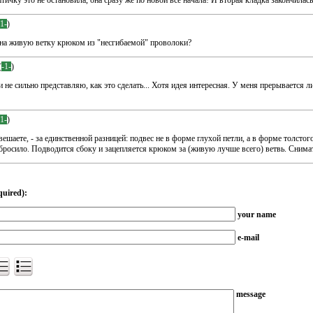
птичку это не остановила, она сразу же по новой все начала! И вторая кладка закончилась
-1-
)
 а на живую ветку крюком из "несгибаемой" проволоки?
(
-1-
)
 и не сильно представляю, как это сделать... Хотя идея интересная. У меня прерывается л
-1-
)
 вешаете, - за единственной разницей: подвес не в форме глухой петли, а в форме толстог
сбросило. Подводится сбоку и зацепляется крюком за (живую лучше всего) ветвь. Снима
quired):
your name
e-mail
message