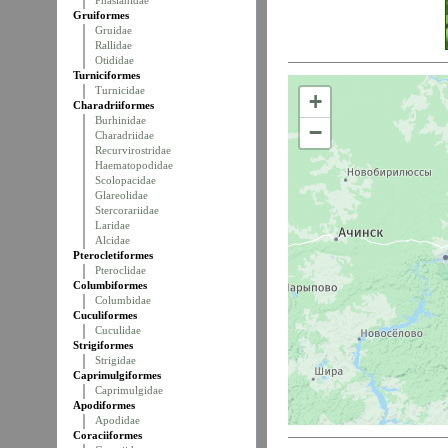
Phasianidae
Gruiformes
Gruidae
Rallidae
Otididae
Turniciformes
Turnicidae
+
Charadriiformes
Burhinidae
−
Charadriidae
Recurvirostridae
Haematopodidae
Scolopacidae
Glareolidae
Stercorariidae
Laridae
Alcidae
Pterocletiformes
Pteroclidae
Columbiformes
Columbidae
Cuculiformes
Cuculidae
Strigiformes
Strigidae
Caprimulgiformes
Caprimulgidae
Apodiformes
Apodidae
Coraciiformes