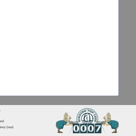
s
us)
itory (rus)