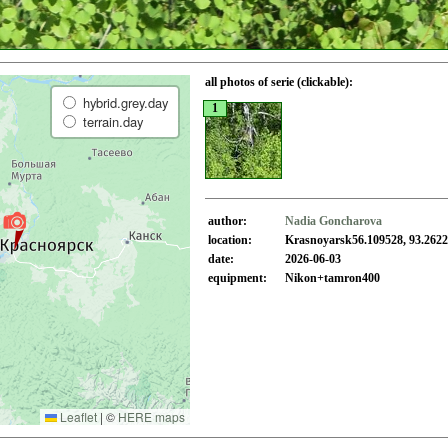
all photos of serie (clickable):
hybrid.grey.day
1
terrain.day
author:
Nadia Goncharova
location:
Krasnoyarsk56.109528, 93.262
date:
2026-06-03
equipment:
Nikon+tamron400
Leaflet
|
©
HERE maps