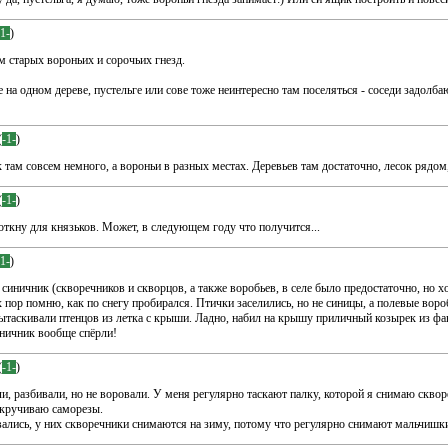
-1-
)
м старых вороньих и сорочьих гнезд.
е на одном дереве, пустельге или сове тоже неинтересно там поселяться - соседи задолб
(
-1-
)
 там совсем немного, а вороньи в разных местах. Деревьев там достаточно, лесок рядом, 
(
-1-
)
ткну для князьков. Может, в следующем году что получится...
-1-
)
 синичник (скворечников и скворцов, а также воробьев, в селе было предостаточно, но хо
 пор помню, как по снегу пробирался. Птички заселились, но не синицы, а полевые воро
ытаскивали птенцов из летка с крыши. Ладно, набил на крышу приличный козырек из фан
иничник вообще спёрли!
(
-1-
)
ли, разбивали, но не воровали. У меня регулярно таскают палку, которой я снимаю скв
вкручиваю саморезы.
ались, у них скворечники снимаются на зиму, потому что регулярно снимают мальчишки