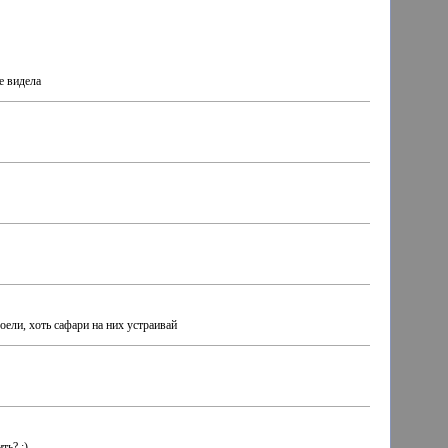
е видела
доели, хоть сафари на них устраивай
ть? :)