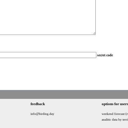
secret code
feedback
options for user
info@birding.day
weekend forecast (r
analitic data by terr