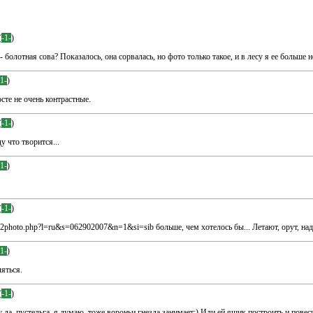
(
-1-
)
 болотная сова? Показалось, она сорвалась, но фото только такое, и в лесу я ее больше н
-1-
)
сте не очень контрастные.
(
-1-
)
у что творится...
-1-
)
(
-1-
)
day/v2photo.php?l=ru&s=062902007&n=1&si=sib больше, чем хотелось бы... Летают, орут, на
-1-
)
ляться.
(
-1-
)
у да, пустельга, я думаю, тоже вороньи гнезда занимает:) Или ей ящик построить и повеси