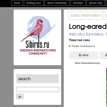
home
birding tours
about community
checklist
photos only
basic information
Long-eared
Asio otus (Linnaeus, 
Ушастая сова
©
Nadia Goncharova
Maria Demina(interesting)
search