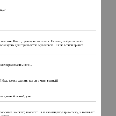
адут!
роверить. Никто, правда, не заселился. Осенью, ещё раз пришёл
овесил кубик для горихвосток, мухоловок. Нынче весной пришёл
оже переломали много...
 Надо фотку сделать, где он у меня весит:)))
ее длинной палкой, увы...
оречник намокает, тяжелеет... я за своими регулярно слежу, и то бывает.