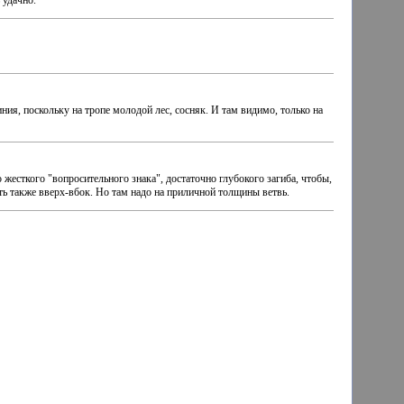
 удачно.
иния, поскольку на тропе молодой лес, сосняк. И там видимо, только на
о жесткого "вопросительного знака", достаточно глубокого загиба, чтобы,
ть также вверх-вбок. Но там надо на приличной толщины ветвь.