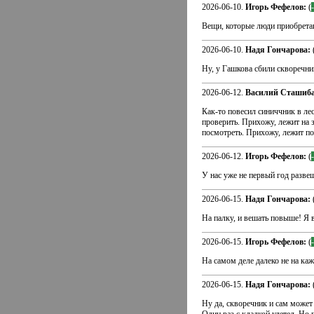
2026-06-10.
Игорь Фефелов:
(
Вещи, которые люди приобретаю
2026-06-10.
Надя Гончарова:
Ну, у Гашкова сбили скворечник
2026-06-12.
Василий Сташиба
Как-то повесил синиччник в ле
проверить. Прихожу, лежит на 
посмотреть. Прихожу, лежит по
2026-06-12.
Игорь Фефелов:
(
У нас уже не первый год разве
2026-06-15.
Надя Гончарова:
На палку, и вешать повыше! Я в 
2026-06-15.
Игорь Фефелов:
(
На самом деле далеко не на каж
2026-06-15.
Надя Гончарова:
Ну да, скворечник и сам может 