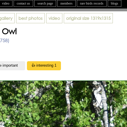
video
contact us
search page
members
rare birds records
blogs
gallery
best photos
video
original size
1319x1315
 Owl
1758)