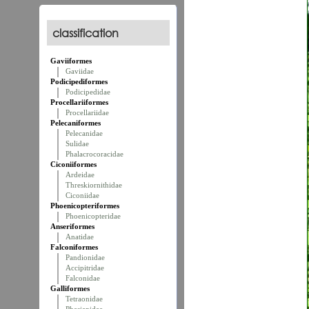
classification
Gaviiformes
Gaviidae
Podicipediformes
Podicipedidae
Procellariiformes
Procellariidae
Pelecaniformes
Pelecanidae
Sulidae
Phalacrocoracidae
Ciconiiformes
Ardeidae
Threskiornithidae
Ciconiidae
Phoenicopteriformes
Phoenicopteridae
Anseriformes
Anatidae
Falconiformes
Pandionidae
Accipitridae
Falconidae
Galliformes
Tetraonidae