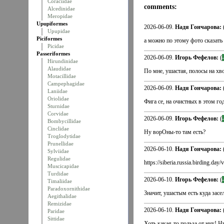
Coraciidae
comments:
Alcedinidae
Meropidae
Upupiformes
2026-06-09.
Надя Гончарова:
Upupidae
Piciformes
а можно по этому фото сказать -
Picidae
Passeriformes
2026-06-09.
Игорь Фефелов:
(
Hirundinidae
Alaudidae
По мне, ушастая, полосы на хво
Motacillidae
Campephagidae
2026-06-09.
Надя Гончарова:
Laniidae
Oriolidae
Фига се, на очистных в этом год
Sturnidae
Corvidae
2026-06-09.
Игорь Фефелов:
(
Bombycillidae
Cinclidae
Ну ворОны-то там есть?
Troglodytidae
Prunellidae
2026-06-10.
Надя Гончарова:
Sylviidae
Regulidae
https://siberia.russia.birding.
Muscicapidae
Turdidae
2026-06-10.
Игорь Фефелов:
(
Timaliidae
Paradoxornithidae
Значит, ушастым есть куда засе
Aegithalidae
Remizidae
2026-06-10.
Надя Гончарова:
Paridae
Sittidae
Хоть какая-то польза от них! Н