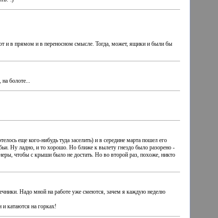
ают и в прямом и в переносном смысле. Тогда, может, ящики и были бы
на болоте...
телось еще кого-нибудь туда заселить) и в середине марта пошел его
бьи. Ну ладно, и то хорошо. Но ближе к вылету гнездо было разорено -
еры, чтобы с крыши было не достать. Но во второй раз, похоже, никто
оречники. Надо мной на работе уже смеются, зачем я каждую неделю
 и катаются на горках!