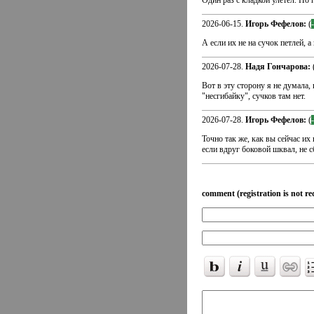
Один раз с кладкой улетел. Но 
2026-06-15.
Игорь Фефелов:
(
А если их не на сучок петлей,
2026-07-28.
Надя Гончарова:
Вот в эту сторону я не думала,
"несгибайку", сучков там нет.
2026-07-28.
Игорь Фефелов:
(
Точно так же, как вы сейчас их
если вдруг боковой шквал, не 
comment (registration is not re