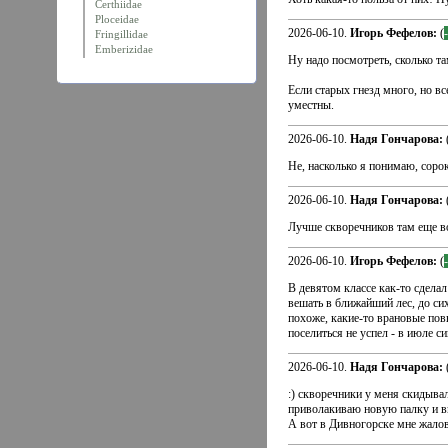
Certhiidae
Ploceidae
2026-06-10.
Игорь Фефелов:
(
Fringillidae
Emberizidae
Ну надо посмотреть, сколько та
Если старых гнезд много, но вс
уместны.
2026-06-10.
Надя Гончарова:
Не, насколько я понимаю, сорок
2026-06-10.
Надя Гончарова:
Лучше скворечников там еще во
2026-06-10.
Игорь Фефелов:
(
В девятом классе как-то сделал
вешать в ближайший лес, до сих
похоже, какие-то врановые пов
поселиться не успел - в июле с
2026-06-10.
Надя Гончарова:
:) скворечники у меня скидыва
приволакиваю новую палку и 
А вот в Дивногорске мне жалов