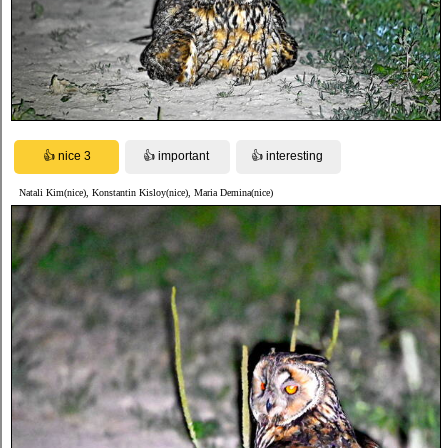
Natali Kim(nice), Konstantin Kisloy(nice), Maria Demina(nice)