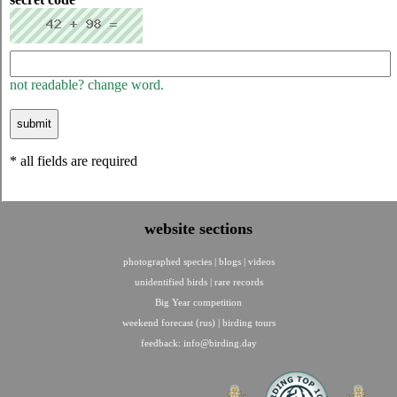
not readable? change word.
* all fields are required
website sections
photographed species
|
blogs
|
videos
unidentified birds
|
rare records
Big Year competition
weekend forecast (rus)
|
birding tours
feedback:
info@birding.day