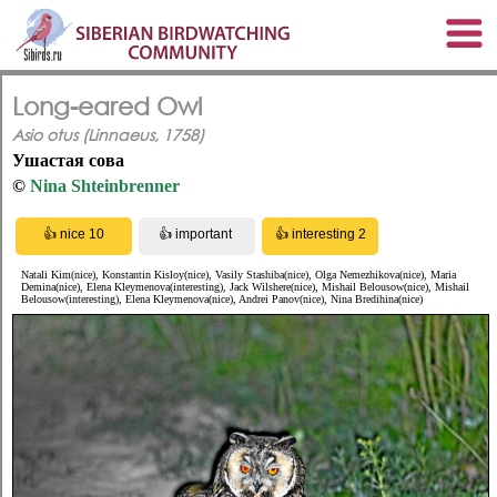
Long-eared Owl
Asio otus (Linnaeus, 1758)
Ушастая сова
©
Nina Shteinbrenner
Natali Kim(nice), Konstantin Kisloy(nice), Vasily Stashiba(nice), Olga Nemezhikova(nice), Maria
Demina(nice), Elena Kleymenova(interesting), Jack Wilshere(nice), Mishail Belousow(nice), Mishail
Belousow(interesting), Elena Kleymenova(nice), Andrei Panov(nice), Nina Bredihina(nice)