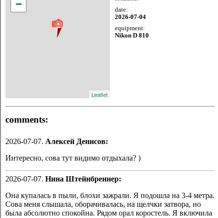
−
date:
2026-07-04
equipment:
Nikon D 810
Leaflet
comments:
2026-07-07.
Алексей Денисов:
Интересно, сова тут видимо отдыхала? )
2026-07-07.
Нина Штейнбреннер:
Она купалась в пыли, блохи зажрали. Я подошла на 3-4 метра.
Сова меня слышала, оборачивалась, на щелчки затвора, но
была абсолютно спокойна. Рядом орал коростель. Я включила