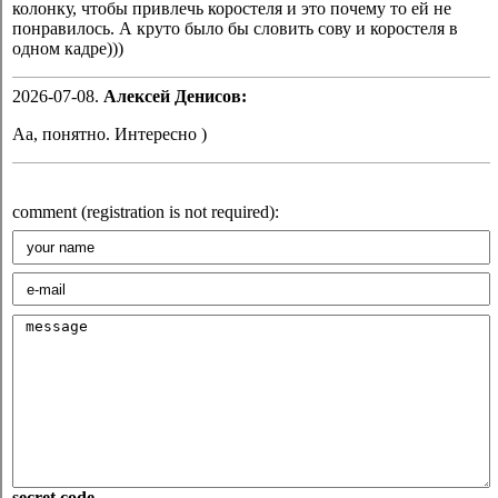
колонку, чтобы привлечь коростеля и это почему то ей не
понравилось. А круто было бы словить сову и коростеля в
одном кадре)))
2026-07-08.
Алексей Денисов:
Аа, понятно. Интересно )
comment (registration is not required):
secret code