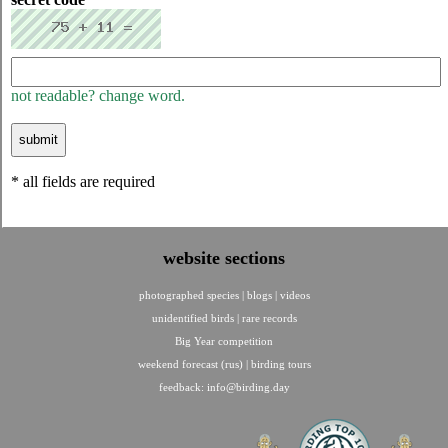
not readable? change word.
* all fields are required
website sections
photographed species
|
blogs
|
videos
unidentified birds
|
rare records
Big Year competition
weekend forecast (rus)
|
birding tours
feedback:
info@birding.day