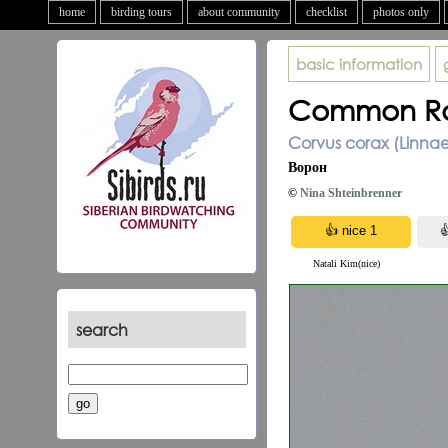
home
birding tours
about community
checklist
photos only
basic information
Common R
Corvus corax (Linnae
Ворон
©
Nina Shteinbrenner
Natali Kim(nice)
search