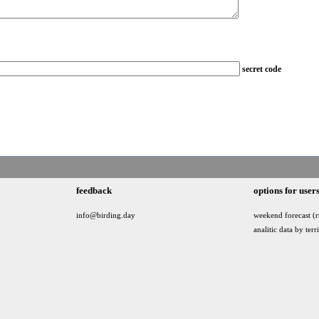
secret code
feedback
options for user
info@birding.day
weekend forecast (r
analitic data by terr