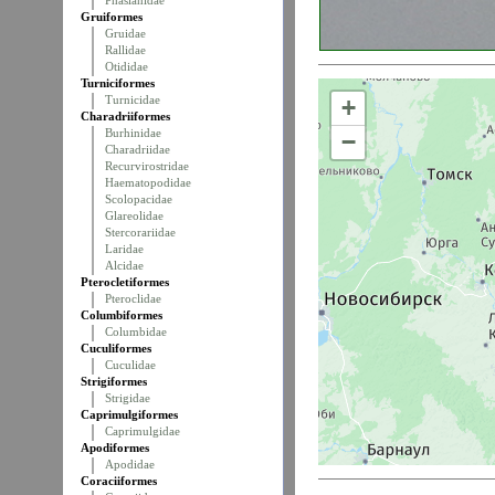
Phasianidae
Gruiformes
Gruidae
Rallidae
Otididae
Turniciformes
Turnicidae
+
Charadriiformes
Burhinidae
−
Charadriidae
Recurvirostridae
Haematopodidae
Scolopacidae
Glareolidae
Stercorariidae
Laridae
Alcidae
Pterocletiformes
Pteroclidae
Columbiformes
Columbidae
Cuculiformes
Cuculidae
Strigiformes
Strigidae
Caprimulgiformes
Caprimulgidae
Apodiformes
Apodidae
Coraciiformes