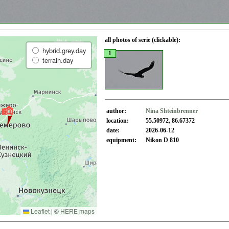
all photos of serie (clickable):
hybrid.grey.day
1
terrain.day
author:
Nina Shteinbrenner
location:
55.50972, 86.67372
date:
2026-06-12
equipment:
Nikon D 810
Leaflet
|
©
HERE maps