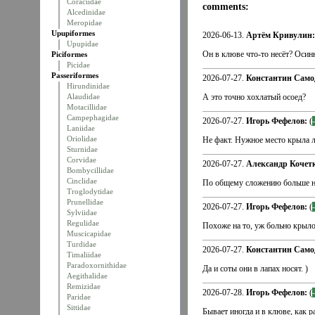
Coraciidae
comments:
Alcedinidae
Meropidae
Upupiformes
2026-06-13.
Артём Кривулин:
Upupidae
Он в клюве что-то несёт? Осин
Piciformes
Picidae
Passeriformes
2026-07-27.
Константин Само
Hirundinidae
Alaudidae
А это точно хохлатый осоед?
Motacillidae
Campephagidae
2026-07-27.
Игорь Фефелов:
(
Laniidae
Oriolidae
Не факт. Нужное место крыла л
Sturnidae
Corvidae
2026-07-27.
Александр Кочет
Bombycillidae
Cinclidae
По общему сложению больше на
Troglodytidae
Prunellidae
2026-07-27.
Игорь Фефелов:
(
Sylviidae
Regulidae
Похоже на то, уж больно крыло
Muscicapidae
Turdidae
2026-07-27.
Константин Само
Timaliidae
Paradoxornithidae
Да и соты они в лапах носят. )
Aegithalidae
Remizidae
2026-07-28.
Игорь Фефелов:
(
Paridae
Sittidae
Бывает иногда и в клюве, как ра