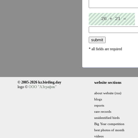
* all fields are required
© 2005-2026 kz.birding.day
website sections
logo ©
ООО "АЗграфик"
about website (rus)
blogs
reports
rare records
unidentified birds
Big Year competition
best photos of month
videos