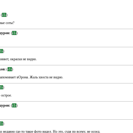
(
-1-
)
ные соты?
дуров:
(
-1-
)
-1-
)
иняет, окраски не видно.
ков:
(
-1-
)
поминает вОрона. Жаль хвоста не видно.
-1-
)
 острое.
дуров:
(
-1-
)
-1-
)
з недавно где-то такое фото видел. Но это, судя по всему, не осоед.