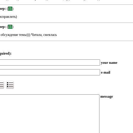
нер:
(
-1-
)
исправлять)
нер:
(
-1-
)
 обсуждение темы))) Читала, смеялась
quired):
your name
e-mail
message