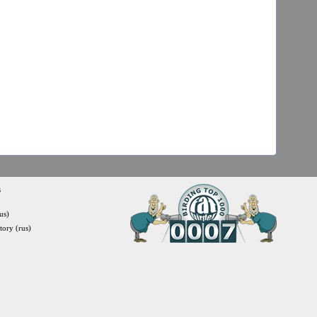
s
us)
itory (rus)