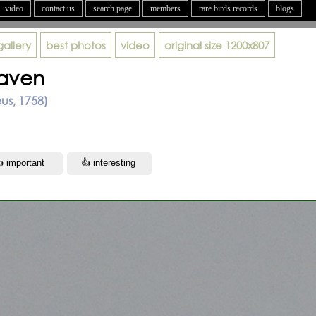
video
contact us
search page
members
rare birds records
blogs
gallery
best photos
video
original size
1200x807
aven
us, 1758)