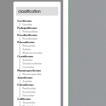
classification
Gaviiformes
Gaviidae
Podicipediformes
Podicipedidae
Procellariiformes
Procellariidae
Pelecaniformes
Pelecanidae
Sulidae
Phalacrocoracidae
Ciconiiformes
Ardeidae
Threskiornithidae
Ciconiidae
Phoenicopteriformes
Phoenicopteridae
Anseriformes
Anatidae
Falconiformes
Pandionidae
Accipitridae
Falconidae
Galliformes
Tetraonidae